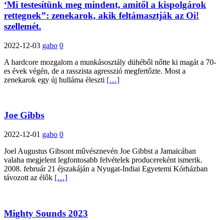
‘Mi testesítünk meg mindent, amitől a kispolgárok
rettegnek”: zenekarok, akik feltámasztják az Oi!
szellemét.
2022-12-03
gabo
0
A hardcore mozgalom a munkásosztály dühéből nőtte ki magát a 70-
es évek végén, de a rasszista agresszió megfertőzte. Most a
zenekarok egy új hulláma éleszti
[…]
Joe Gibbs
2022-12-01
gabo
0
Joel Augustus Gibsont művésznevén Joe Gibbst a Jamaicában
valaha megjelent legfontosabb felvételek producereként ismerik.
2008. február 21 éjszakáján a Nyugat-Indiai Egyetemi Kórházban
távozott az élők
[…]
Mighty Sounds 2023