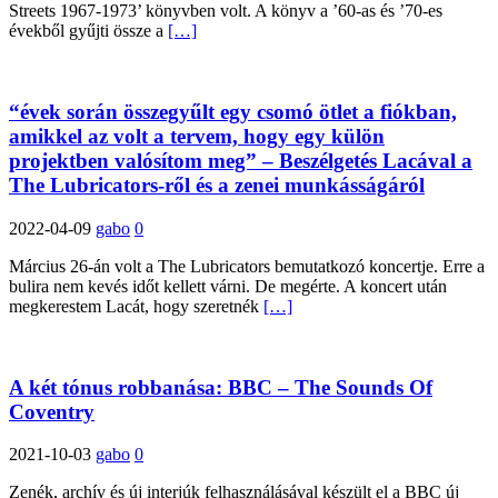
Streets 1967-1973’ könyvben volt. A könyv a ’60-as és ’70-es
évekből gyűjti össze a
[…]
“évek során összegyűlt egy csomó ötlet a fiókban,
amikkel az volt a tervem, hogy egy külön
projektben valósítom meg” – Beszélgetés Lacával a
The Lubricators-ről és a zenei munkásságáról
2022-04-09
gabo
0
Március 26-án volt a The Lubricators bemutatkozó koncertje. Erre a
bulira nem kevés időt kellett várni. De megérte. A koncert után
megkerestem Lacát, hogy szeretnék
[…]
A két tónus robbanása: BBC – The Sounds Of
Coventry
2021-10-03
gabo
0
Zenék, archív és új interjúk felhasználásával készült el a BBC új