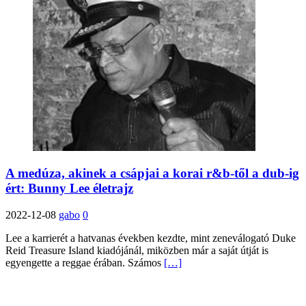
A medúza, akinek a csápjai a korai r&b-től a dub-ig
ért: Bunny Lee életrajz
2022-12-08
gabo
0
Lee a karrierét a hatvanas években kezdte, mint zeneválogató Duke
Reid Treasure Island kiadójánál, miközben már a saját útját is
egyengette a reggae érában. Számos
[…]