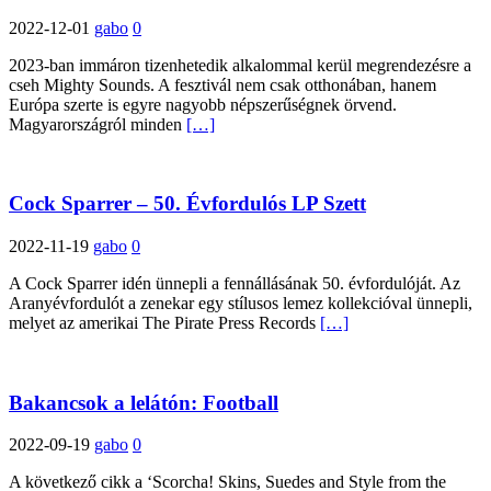
2022-12-01
gabo
0
2023-ban immáron tizenhetedik alkalommal kerül megrendezésre a
cseh Mighty Sounds. A fesztivál nem csak otthonában, hanem
Európa szerte is egyre nagyobb népszerűségnek örvend.
Magyarországról minden
[…]
Cock Sparrer – 50. Évfordulós LP Szett
2022-11-19
gabo
0
A Cock Sparrer idén ünnepli a fennállásának 50. évfordulóját. Az
Aranyévfordulót a zenekar egy stílusos lemez kollekcióval ünnepli,
melyet az amerikai The Pirate Press Records
[…]
Bakancsok a lelátón: Football
2022-09-19
gabo
0
A következő cikk a ‘Scorcha! Skins, Suedes and Style from the