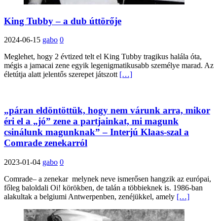
King Tubby – a dub úttörője
2024-06-15
gabo
0
Meglehet, hogy 2 évtized telt el King Tubby tragikus halála óta,
mégis a jamacai zene egyik legenigmatikusabb személye marad. Az
életútja alatt jelentős szerepet játszott
[…]
„páran eldöntöttük, hogy nem várunk arra, mikor
éri el a „jó” zene a partjainkat, mi magunk
csinálunk magunknak” – Interjú Klaas-szal a
Comrade zenekarról
2023-01-04
gabo
0
Comrade– a zenekar melynek neve ismerősen hangzik az európai,
főleg baloldali Oi! körökben, de talán a többieknek is. 1986-ban
alakultak a belgiumi Antwerpenben, zenéjükkel, amely
[…]