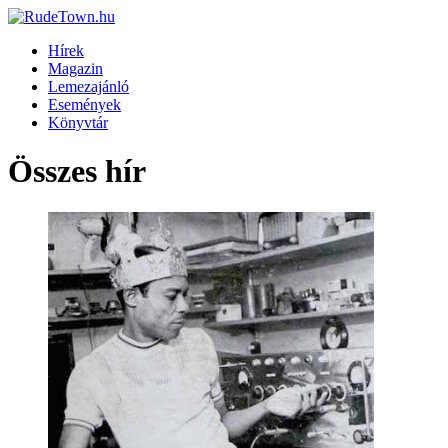
Hírek
Magazin
Lemezajánló
Események
Könyvtár
Összes hír