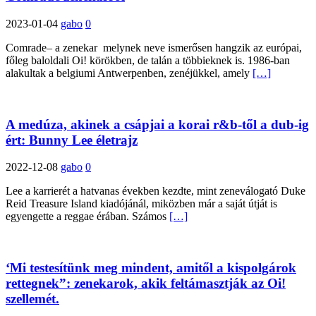
2023-01-04
gabo
0
Comrade– a zenekar melynek neve ismerősen hangzik az európai,
főleg baloldali Oi! körökben, de talán a többieknek is. 1986-ban
alakultak a belgiumi Antwerpenben, zenéjükkel, amely
[…]
A medúza, akinek a csápjai a korai r&b-től a dub-ig
ért: Bunny Lee életrajz
2022-12-08
gabo
0
Lee a karrierét a hatvanas években kezdte, mint zeneválogató Duke
Reid Treasure Island kiadójánál, miközben már a saját útját is
egyengette a reggae érában. Számos
[…]
‘Mi testesítünk meg mindent, amitől a kispolgárok
rettegnek”: zenekarok, akik feltámasztják az Oi!
szellemét.