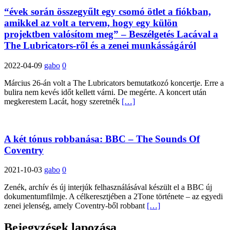
“évek során összegyűlt egy csomó ötlet a fiókban,
amikkel az volt a tervem, hogy egy külön
projektben valósítom meg” – Beszélgetés Lacával a
The Lubricators-ről és a zenei munkásságáról
2022-04-09
gabo
0
Március 26-án volt a The Lubricators bemutatkozó koncertje. Erre a
bulira nem kevés időt kellett várni. De megérte. A koncert után
megkerestem Lacát, hogy szeretnék
[…]
A két tónus robbanása: BBC – The Sounds Of
Coventry
2021-10-03
gabo
0
Zenék, archív és új interjúk felhasználásával készült el a BBC új
dokumentumfilmje. A célkeresztjében a 2Tone története – az egyedi
zenei jelenség, amely Coventry-ből robbant
[…]
Bejegyzések lapozása