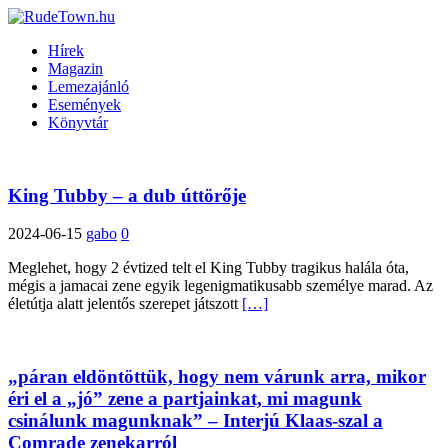
Hírek
Magazin
Lemezajánló
Események
Könyvtár
King Tubby – a dub úttörője
2024-06-15
gabo
0
Meglehet, hogy 2 évtized telt el King Tubby tragikus halála óta,
mégis a jamacai zene egyik legenigmatikusabb személye marad. Az
életútja alatt jelentős szerepet játszott
[…]
„páran eldöntöttük, hogy nem várunk arra, mikor
éri el a „jó” zene a partjainkat, mi magunk
csinálunk magunknak” – Interjú Klaas-szal a
Comrade zenekarról