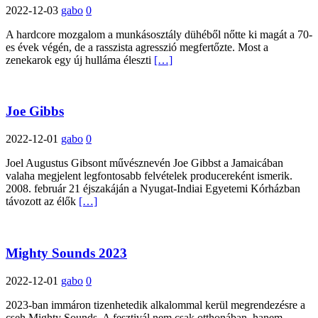
2022-12-03
gabo
0
A hardcore mozgalom a munkásosztály dühéből nőtte ki magát a 70-
es évek végén, de a rasszista agresszió megfertőzte. Most a
zenekarok egy új hulláma éleszti
[…]
Joe Gibbs
2022-12-01
gabo
0
Joel Augustus Gibsont művésznevén Joe Gibbst a Jamaicában
valaha megjelent legfontosabb felvételek producereként ismerik.
2008. február 21 éjszakáján a Nyugat-Indiai Egyetemi Kórházban
távozott az élők
[…]
Mighty Sounds 2023
2022-12-01
gabo
0
2023-ban immáron tizenhetedik alkalommal kerül megrendezésre a
cseh Mighty Sounds. A fesztivál nem csak otthonában, hanem