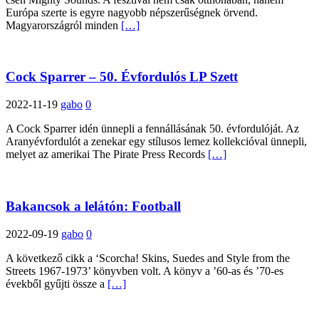
Európa szerte is egyre nagyobb népszerűségnek örvend.
Magyarországról minden
[…]
Cock Sparrer – 50. Évfordulós LP Szett
2022-11-19
gabo
0
A Cock Sparrer idén ünnepli a fennállásának 50. évfordulóját. Az
Aranyévfordulót a zenekar egy stílusos lemez kollekcióval ünnepli,
melyet az amerikai The Pirate Press Records
[…]
Bakancsok a lelátón: Football
2022-09-19
gabo
0
A következő cikk a ‘Scorcha! Skins, Suedes and Style from the
Streets 1967-1973’ könyvben volt. A könyv a ’60-as és ’70-es
évekből gyűjti össze a
[…]