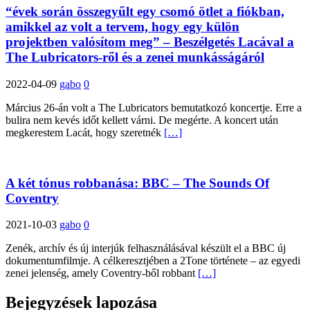
“évek során összegyűlt egy csomó ötlet a fiókban,
amikkel az volt a tervem, hogy egy külön
projektben valósítom meg” – Beszélgetés Lacával a
The Lubricators-ről és a zenei munkásságáról
2022-04-09
gabo
0
Március 26-án volt a The Lubricators bemutatkozó koncertje. Erre a
bulira nem kevés időt kellett várni. De megérte. A koncert után
megkerestem Lacát, hogy szeretnék
[…]
A két tónus robbanása: BBC – The Sounds Of
Coventry
2021-10-03
gabo
0
Zenék, archív és új interjúk felhasználásával készült el a BBC új
dokumentumfilmje. A célkeresztjében a 2Tone története – az egyedi
zenei jelenség, amely Coventry-ből robbant
[…]
Bejegyzések lapozása