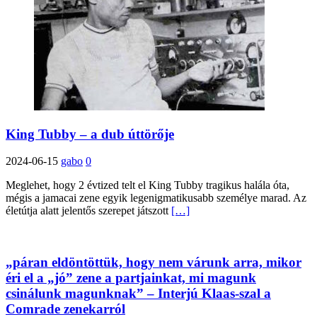
King Tubby – a dub úttörője
2024-06-15
gabo
0
Meglehet, hogy 2 évtized telt el King Tubby tragikus halála óta,
mégis a jamacai zene egyik legenigmatikusabb személye marad. Az
életútja alatt jelentős szerepet játszott
[…]
„páran eldöntöttük, hogy nem várunk arra, mikor
éri el a „jó” zene a partjainkat, mi magunk
csinálunk magunknak” – Interjú Klaas-szal a
Comrade zenekarról