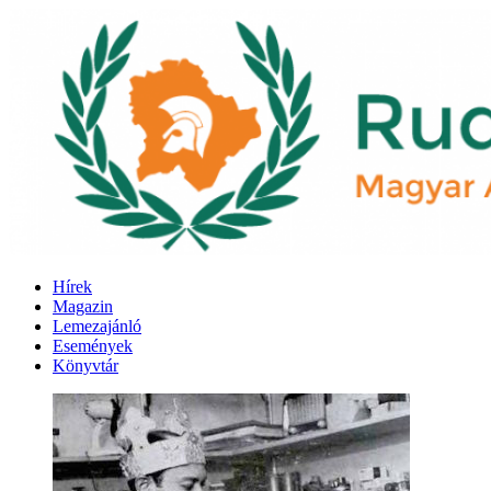
Hírek
Magazin
Lemezajánló
Események
Könyvtár