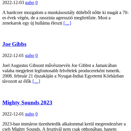
2022-12-03
gabo
0
A hardcore mozgalom a munkásosztály dühéből nőtte ki magát a 70-
es évek végén, de a rasszista agresszió megfertőzte. Most a
zenekarok egy új hulláma éleszti
[…]
Joe Gibbs
2022-12-01
gabo
0
Joel Augustus Gibsont művésznevén Joe Gibbst a Jamaicában
valaha megjelent legfontosabb felvételek producereként ismerik.
2008. február 21 éjszakáján a Nyugat-Indiai Egyetemi Kórházban
távozott az élők
[…]
Mighty Sounds 2023
2022-12-01
gabo
0
2023-ban immáron tizenhetedik alkalommal kerül megrendezésre a
cseh Mighty Sounds. A fesztivál nem csak otthonában, hanem