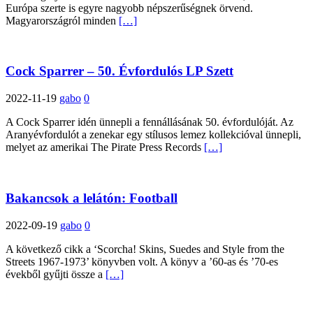
Európa szerte is egyre nagyobb népszerűségnek örvend.
Magyarországról minden
[…]
Cock Sparrer – 50. Évfordulós LP Szett
2022-11-19
gabo
0
A Cock Sparrer idén ünnepli a fennállásának 50. évfordulóját. Az
Aranyévfordulót a zenekar egy stílusos lemez kollekcióval ünnepli,
melyet az amerikai The Pirate Press Records
[…]
Bakancsok a lelátón: Football
2022-09-19
gabo
0
A következő cikk a ‘Scorcha! Skins, Suedes and Style from the
Streets 1967-1973’ könyvben volt. A könyv a ’60-as és ’70-es
évekből gyűjti össze a
[…]