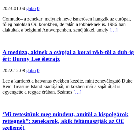
2023-01-04
gabo
0
Comrade– a zenekar melynek neve ismerősen hangzik az európai,
főleg baloldali Oi! körökben, de talán a többieknek is. 1986-ban
alakultak a belgiumi Antwerpenben, zenéjükkel, amely
[…]
A medúza, akinek a csápjai a korai r&b-től a dub-ig
ért: Bunny Lee életrajz
2022-12-08
gabo
0
Lee a karrierét a hatvanas években kezdte, mint zeneválogató Duke
Reid Treasure Island kiadójánál, miközben már a saját útját is
egyengette a reggae érában. Számos
[…]
‘Mi testesítünk meg mindent, amitől a kispolgárok
rettegnek”: zenekarok, akik feltámasztják az Oi!
szellemét.