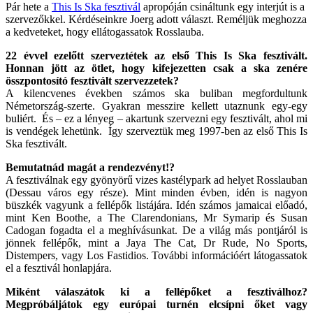
Pár hete a
This Is Ska fesztivál
apropóján csináltunk egy interjút is a
szervezőkkel. Kérdéseinkre Joerg adott választ. Reméljük meghozza
a kedveteket, hogy ellátogassatok Rosslauba.
22 évvel ezelőtt szerveztétek az első This Is Ska fesztivált.
Honnan jött az ötlet, hogy kifejezetten csak a ska zenére
összpontosító fesztivált szervezzetek?
A kilencvenes években számos ska buliban megfordultunk
Németország-szerte. Gyakran messzire kellett utaznunk egy-egy
buliért. És – ez a lényeg – akartunk szervezni egy fesztivált, ahol mi
is vendégek lehetünk. Így szerveztük meg 1997-ben az első This Is
Ska fesztivált.
Bemutatnád magát a rendezvényt!?
A fesztiválnak egy gyönyörű vizes kastélypark ad helyet Rosslauban
(Dessau város egy része). Mint minden évben, idén is nagyon
büszkék vagyunk a fellépők listájára. Idén számos jamaicai előadó,
mint Ken Boothe, a The Clarendonians, Mr Symarip és Susan
Cadogan fogadta el a meghívásunkat. De a világ más pontjáról is
jönnek fellépők, mint a Jaya The Cat, Dr Rude, No Sports,
Distempers, vagy Los Fastidios. További információért látogassatok
el a fesztivál honlapjára.
Miként válaszátok ki a fellépőket a fesztiválhoz?
Megpróbáljátok egy európai turnén elcsípni őket vagy