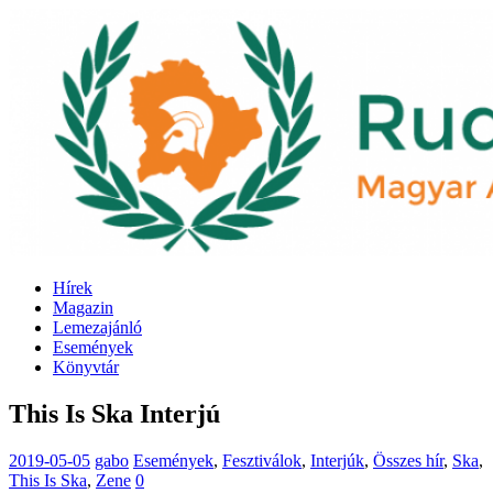
Hírek
Magazin
Lemezajánló
Események
Könyvtár
This Is Ska Interjú
2019-05-05
gabo
Események
,
Fesztiválok
,
Interjúk
,
Összes hír
,
Ska
,
This Is Ska
,
Zene
0