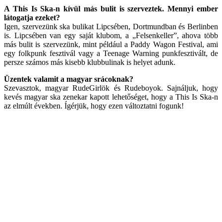
A This Is Ska-n kívül más bulit is szerveztek. Mennyi ember
látogatja ezeket?
Igen, szervezünk ska bulikat Lipcsében, Dortmundban és Berlinben
is. Lipcsében van egy saját klubom, a „Felsenkeller”, ahova több
más bulit is szervezünk, mint például a Paddy Wagon Festival, ami
egy folkpunk fesztivál vagy a Teenage Warning punkfesztivált, de
persze számos más kisebb klubbulinak is helyet adunk.
Üzentek valamit a magyar srácoknak?
Szevasztok, magyar RudeGirlök és Rudeboyok. Sajnáljuk, hogy
kevés magyar ska zenekar kapott lehetőséget, hogy a This Is Ska-n
az elmúlt években. Ígérjük, hogy ezen változtatni fogunk!