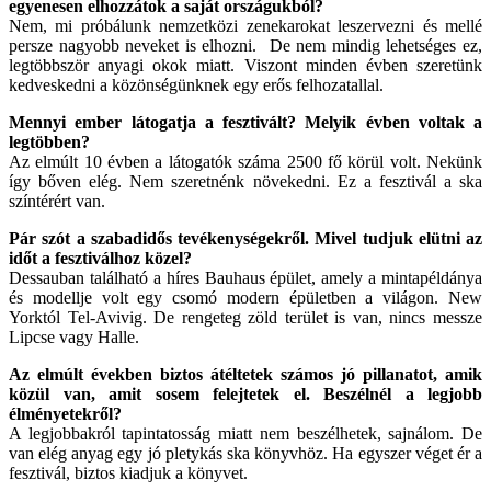
egyenesen elhozzátok a saját országukból?
Nem, mi próbálunk nemzetközi zenekarokat leszervezni és mellé
persze nagyobb neveket is elhozni. De nem mindig lehetséges ez,
legtöbbször anyagi okok miatt. Viszont minden évben szeretünk
kedveskedni a közönségünknek egy erős felhozatallal.
Mennyi ember látogatja a fesztivált? Melyik évben voltak a
legtöbben?
Az elmúlt 10 évben a látogatók száma 2500 fő körül volt. Nekünk
így bőven elég. Nem szeretnénk növekedni. Ez a fesztivál a ska
színtérért van.
Pár szót a szabadidős tevékenységekről. Mivel tudjuk elütni az
időt a fesztiválhoz közel?
Dessauban található a híres Bauhaus épület, amely a mintapéldánya
és modellje volt egy csomó modern épületben a világon. New
Yorktól Tel-Avivig. De rengeteg zöld terület is van, nincs messze
Lipcse vagy Halle.
Az elmúlt években biztos átéltetek számos jó pillanatot, amik
közül van, amit sosem felejtetek el. Beszélnél a legjobb
élményetekről?
A legjobbakról tapintatosság miatt nem beszélhetek, sajnálom. De
van elég anyag egy jó pletykás ska könyvhöz. Ha egyszer véget ér a
fesztivál, biztos kiadjuk a könyvet.