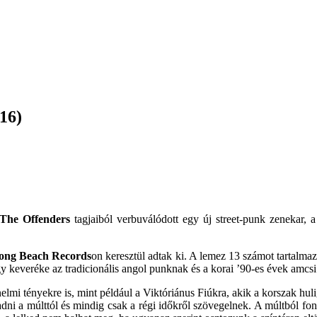
16)
The Offenders
tagjaiból verbuválódott egy új street-punk zenekar, 
ong Beach Records
on keresztül adtak ki. A lemez 13 számot tartal
Egy keveréke az tradicionális angol punknak és a korai ’90-es évek amcsi
elmi tényekre is, mint például a Viktóriánus Fiúkra, akik a korszak h
 a múlttól és mindig csak a régi időkről szövegelnek. A múltból fontos 