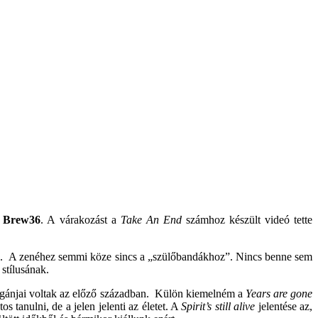
a
Brew36
. A várakozást a
Take An End
számhoz készült videó tette
maz. A zenéhez semmi köze sincs a „szülőbandákhoz”. Nincs benne sem
 stílusának.
uligánjai voltak az előző században. Külön kiemelném a
Years are gone
tanulni, de a jelen jelenti az életet. A
Spirit’s still alive
jelentése az,