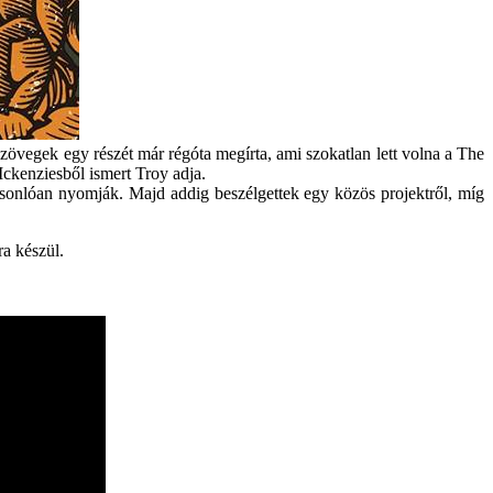
 szövegek egy részét már régóta megírta, ami szokatlan lett volna a The
Mckenziesből ismert Troy adja.
asonlóan nyomják. Majd addig beszélgettek egy közös projektről, míg
a készül.