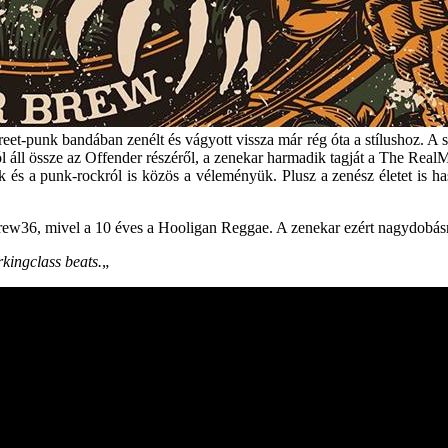
treet-punk bandában zenélt és vágyott vissza már rég óta a stílushoz. A
 áll össze az Offender részéről, a zenekar harmadik tagját a The Real
 és a punk-rockról is közös a véleményük. Plusz a zenész életet is h
Brew36, mivel a 10 éves a Hooligan Reggae. A zenekar ezért nagydobásr
orkingclass beats.
„