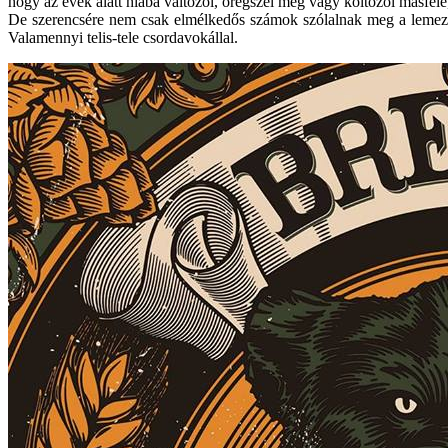
hogy az évek alatt hiába változol, öregszel meg vagy költözöl másfele,
De szerencsére nem csak elmélkedős számok szólalnak meg a lemeze
Valamennyi telis-tele csordavokállal.