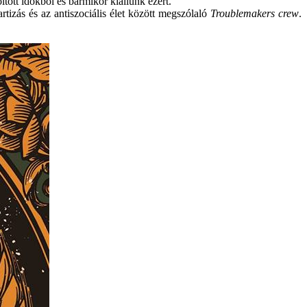
tött időkből és bármikor kiállunk ezért.
tizás és az antiszociális élet között megszólaló
Troublemakers crew
.