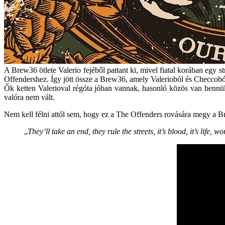
A Brew36 ötlete Valerio fejéből pattant ki, mivel fiatal korában egy s
Offendershez. Így jött össze a Brew36, amely Valerioból és Checcoból
Ők ketten Valerioval régóta jóban vannak, hasonló közös van bennük
valóra nem vált.
Nem kell félni attól sem, hogy ez a The Offenders rovására megy a 
„
They’ll take an end, they rule the streets, it’s blood, it’s life, w