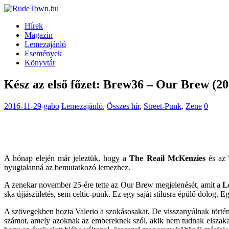
Hírek
Magazin
Lemezajánló
Események
Könyvtár
Kész az első főzet: Brew36 – Our Brew (20
2016-11-29
gabo
Lemezajánló
,
Összes hír
,
Street-Punk
,
Zene
0
A hónap elején már jeleztük, hogy a
The Reail McKenzies
és az
nyugtalanná az bemutatkozó lemezhez.
A zenekar november 25-ére tette az Our Brew megjelenését, amit a
L
ska újjászületés, sem celtic-punk. Ez egy saját stílusra épülő dolog. 
A szövegekben hozta Valerio a szokásosakat. De visszanyúlnak történ
számot, amely azoknak az embereknek szól, akik nem tudnak elszakadni