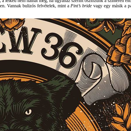
 a lelked nem halhat meg, ha ugyanaz szerint osztozunk a színtéren eltöl
n. Vannak bulizós felvételek, mint a
Pint’s bride
vagy egy másik a par