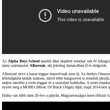
Az
Alpha Boys School
tanulói által alapított zenekar sok év kihagy
olasz származású
Alborosie
, aki jelenleg Jamaicában él és dolgozik.
Alborosie neve a hazai reggae masszívnak nem új. Az énekes Olaszor
tehetségként tartják számon, mivel több hangszeren is remekül játszik,
tudjon merülni a roots-reggae és a rasztafari kultúrába. A zenei munk
nyerte meg a MOBO (Music Of Black Origin) díját, majd 2014-ben 
Hiába van több mint 20 éve a pályán, Magyarországra most először fog