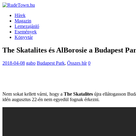
Hírek
Magazin
Lemezajánló
Események
Könyvtár
The Skatalites és AlBorosie a Budapest Pa
2018-04-08
gabo
Budapest Park
,
Összes hír
0
Nem sokat kellett várni, hogy a
The Skatalites
újra ellátogasson Buda
idén augusztus 22-én nem egyedül fognak érkezni.