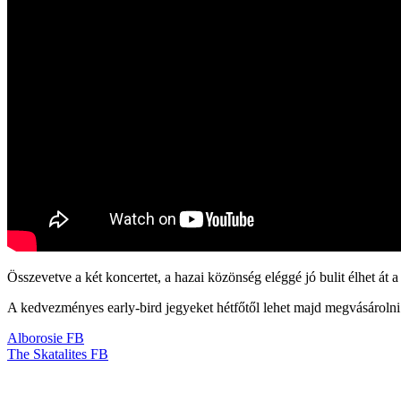
Összevetve a két koncertet, a hazai közönség eléggé jó bulit élhet át a
A kedvezményes early-bird jegyeket hétfőtől lehet majd megvásároln
Alborosie FB
The Skatalites FB