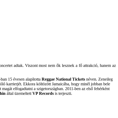
 koncertet adtak. Viszont most nem ők lesznek a fő attrakció, hanem az
-ban 15 évesen alapította
Reggae National Tickets
néven. Zeneileg
zóló karrierjét. Ekkora költözött Jamaicába, hogy minél jobban bele
lt magát elfogadtatni a szigetországban. 2011-ben az első fehérként
hin
által üzemeltett
VP Records
is terjeszti.