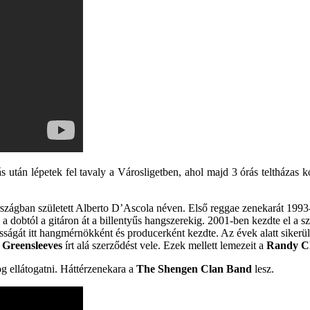
ás után lépetek fel tavaly a Városligetben, ahol majd 3 órás teltházas
szágban született Alberto D’Ascola néven. Első reggae zenekarát 1993
 a dobtól a gitáron át a billentyűs hangszerekig. 2001-ben kezdte el a s
ásságát itt hangmérnökként és producerként kezdte. Az évek alatt sikerü
a
Greensleeves
írt alá szerződést vele. Ezek mellett lemezeit a
Randy C
 ellátogatni. Háttérzenekara a
The Shengen Clan Band
lesz.