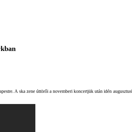
rkban
pestre. A ska zene úttörői a novemberi koncertjük után idén augusztus