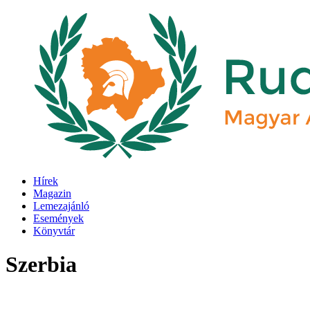
Hírek
Magazin
Lemezajánló
Események
Könyvtár
Szerbia