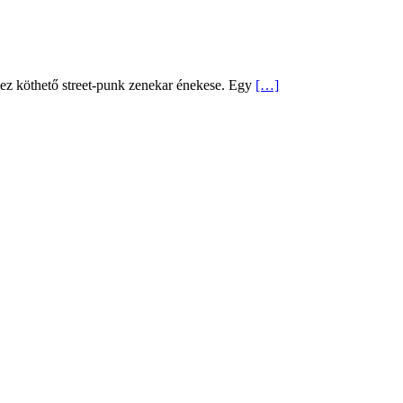
hez köthető street-punk zenekar énekese. Egy
[…]