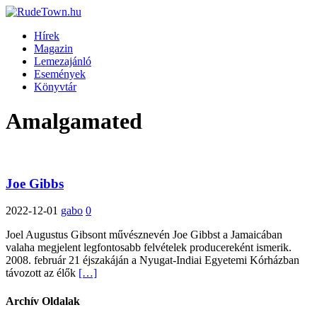
Hírek
Magazin
Lemezajánló
Események
Könyvtár
Amalgamated
Joe Gibbs
2022-12-01
gabo
0
Joel Augustus Gibsont művésznevén Joe Gibbst a Jamaicában
valaha megjelent legfontosabb felvételek producereként ismerik.
2008. február 21 éjszakáján a Nyugat-Indiai Egyetemi Kórházban
távozott az élők
[…]
Archív Oldalak