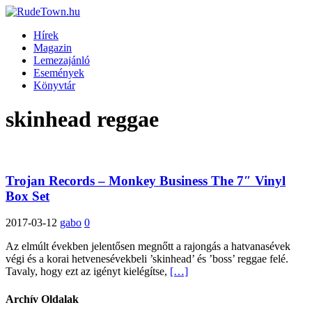
Hírek
Magazin
Lemezajánló
Események
Könyvtár
skinhead reggae
Trojan Records – Monkey Business The 7″ Vinyl
Box Set
2017-03-12
gabo
0
Az elmúlt években jelentősen megnőtt a rajongás a hatvanasévek
végi és a korai hetvenesévekbeli ’skinhead’ és ’boss’ reggae felé.
Tavaly, hogy ezt az igényt kielégítse,
[…]
Archív Oldalak