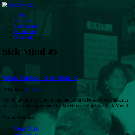
Hírek
Magazin
Lemezajánló
Események
Könyvtár
Sick Mind 45
Yellow Stitches – Sick Mind 45
2016-04-27
gabo
0
4 év kihagyás után végre hallat magáról a keleti-parti oi zenekar. A
hónap közepén végre kiadták a következő EP-jüket, a Sick Mind-t.
Archív Oldalak
Dread Slukk
Skinhead.hu