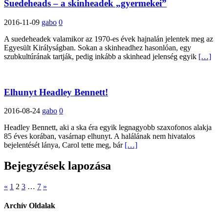
Suedeheads – a skinheadek „gyermekei”
2016-11-09
gabo
0
A suedeheadek valamikor az 1970-es évek hajnalán jelentek meg az
Egyesült Királyságban. Sokan a skinheadhez hasonlóan, egy
szubkultúrának tartják, pedig inkább a skinhead jelenség egyik
[…]
Elhunyt Headley Bennett!
2016-08-24
gabo
0
Headley Bennett, aki a ska éra egyik legnagyobb szaxofonos alakja
85 éves korában, vasárnap elhunyt. A halálának nem hivatalos
bejelentését lánya, Carol tette meg, bár
[…]
Bejegyzések lapozása
«
1
2
3
…
7
»
Archív Oldalak