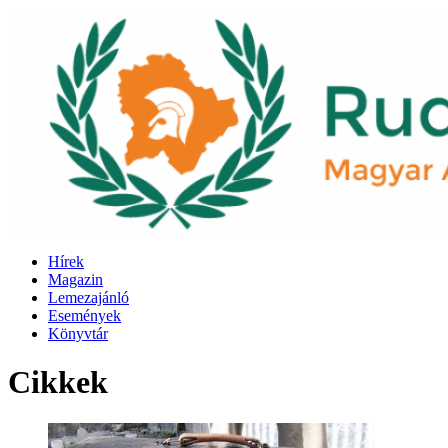
Hírek
Magazin
Lemezajánló
Események
Könyvtár
Cikkek