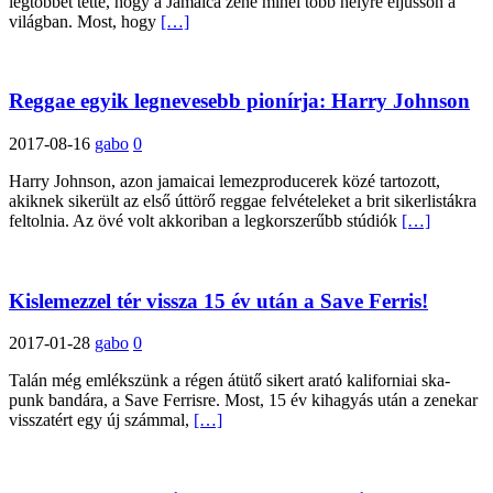
legtöbbet tette, hogy a Jamaica zene minél több helyre eljusson a
világban. Most, hogy
[…]
Reggae egyik legnevesebb pionírja: Harry Johnson
2017-08-16
gabo
0
Harry Johnson, azon jamaicai lemezproducerek közé tartozott,
akiknek sikerült az első úttörő reggae felvételeket a brit sikerlistákra
feltolnia. Az övé volt akkoriban a legkorszerűbb stúdiók
[…]
Kislemezzel tér vissza 15 év után a Save Ferris!
2017-01-28
gabo
0
Talán még emlékszünk a régen átütő sikert arató kaliforniai ska-
punk bandára, a Save Ferrisre. Most, 15 év kihagyás után a zenekar
visszatért egy új számmal,
[…]