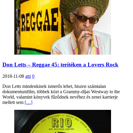
Don Letts – Reggae 45: terítéken a Lovers Rock
2018-11-08
atti
0
Don Letts mindenkinek ismerős lehet, hiszen számtalan
dokumentumfilm, többek közt a Grammy-díjas Westway to the
World, valamint könyvek fűződnek nevéhez és zenei karrierje
mellett sem
[…]