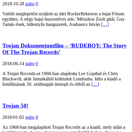
2018-10-28
gabo
0
Valódi meglepetést nyújtott az idei Rockreflektoron a bajai Fórum
együttes. A négy bajai huszonéves srác: Mészáros Zsolt gitár, Gay
Tamás ének, billentyűs hangszerek, Andrasics István
[…]
Trojan Dokumentumfilm – ‘RUDEBOY: The Story
Of The Trojan Records’
2018-06-14
gabo
0
A Trojan Records-ot 1968-ban alapította Lee Gopthal és Chris
Blackwell, akik Jamaikából költöztek Londonba. Idén a kiadó a
fenállásának 50. szülinapját ünnepli és ebből az
[…]
Trojan 50!
2018-01-02
gabo
0
Az 1968-ban megalapított Trojan Records az a kiadó, mely talán a